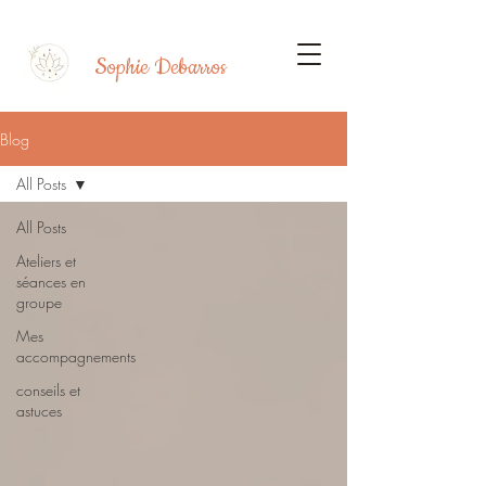
Sophie Debarros
Blog
All Posts
All Posts
Ateliers et
séances en
groupe
Mes
accompagnements
conseils et
astuces