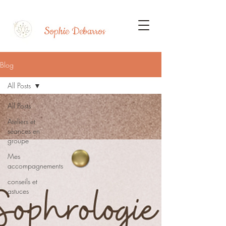
Sophie Debarros
Blog
All Posts
All Posts
Ateliers et
séances en
groupe
Mes
accompagnements
conseils et
astuces