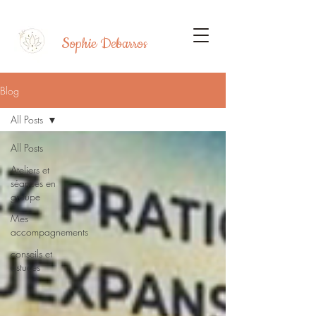
Sophie Debarros
Blog
All Posts
All Posts
Ateliers et
séances en
groupe
Mes
accompagnements
conseils et
astuces