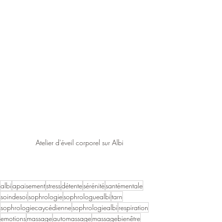
Atelier d'éveil corporel sur Albi
albi
apaisement
stress
détente
sérénité
santémentale
soindesoi
sophrologie
sophrologuealbi
tarn
sophrologiecaycédienne
sophrologiealbi
respiration
emotions
massage
automassage
massagebienêtre