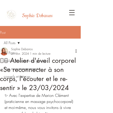
Sophie Debarros
Post
All Posts
Sophie Debarros
All Posts
21 févr. 2024
1 min de lecture
🧘‍♀️ Atelier d'éveil corporel
Ateliers et séances en groupe
«Se reconnecter à son
Mes accompagnements
conseils et astuces
corps, l'écouter et le re-
sentir » le 23/03/2024
✨ Avec l'expertise de Marion Clément 
(praticienne en massage psychocorporel) 
et moi-même, nous vous invitons à vivre 